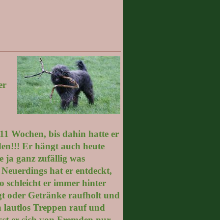
er
11 Wochen, bis dahin hatte er
den!!! Er hängt auch heute
ja ganz zufällig was
 Neuerdings hat er entdeckt,
o schleicht er immer hinter
gt oder Getränke raufholt und
h lautlos Treppen rauf und
ässt er sich von Fremden nur