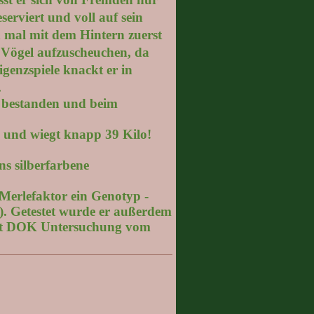
serviert und voll auf sein
h mal mit dem Hintern zuerst
s Vögel aufzuscheuchen, da
igenzspiele knackt er in
.
h bestanden und beim
ß und wiegt knapp 39 Kilo!
s silberfarbene
Merlefaktor ein Genotyp -
). Getestet wurde er außerdem
aut DOK Untersuchung vom