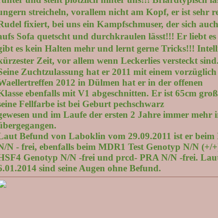
ungern streicheln, vorallem nicht am Kopf, er ist sehr re
Rudel fixiert, bei uns ein Kampfschmuser, der sich auc
aufs Sofa quetscht und durchkraulen lässt!!! Er liebt e
gibt es kein Halten mehr und lernt gerne Tricks!!! Intell
kürzester Zeit, vor allem wenn Leckerlies versteckt sind
Seine Zuchtzulassung hat er 2011 mit einem vorzüglic
Waellertreffen 2012 in Dülmen hat er in der offenen
Klasse ebenfalls mit V1 abgeschnitten. Er ist 65cm gro
seine Fellfarbe ist bei Geburt pechschwarz
gewesen und im Laufe der ersten 2 Jahre immer mehr in
übergegangen.
Laut Befund von Laboklin vom 29.09.2011 ist er beim 
N/N - frei, ebenfalls beim MDR1 Test Genotyp N/N (+/+
HSF4 Genotyp N/N -frei und prcd- PRA N/N -frei. L
6.01.2014 sind seine Augen ohne Befund.