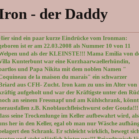
Iron - der Daddy
Hier sind ein paar kurze Eindrücke vom Ironman:
geboren ist er am 22.03.2008 als Nummer 10 von 11
Welpen und als der KLEINSTE!!! Mama Emilia von d
Villa Kunterbunt war eine Kurzhaarwaellerhündin,
bartlos und Papa Nikita mit dem noblen Namen "
Coquineau de la maison du marais" ein schwarzer
Briard aus CFH- Zucht. Iron kam zu uns im Alter von 
kräftig aufgeholt und war der Kräftigste unter den Rü
noch an seinem Fressnapf und am Kühlschrank, könnte 
herausfallen z.B. Knoblauchfleischwurst oder Gouda!!!
dass seine Trockenlunge im Keller aufbewahrt wird, als
uns her in den Keller, egal ob man nur Wäsche aufhän
belagert den Schrank. Er schleicht wirklich, bewegt sic
runter und steht plötzlich hinter uns!!! Briardtypisch l